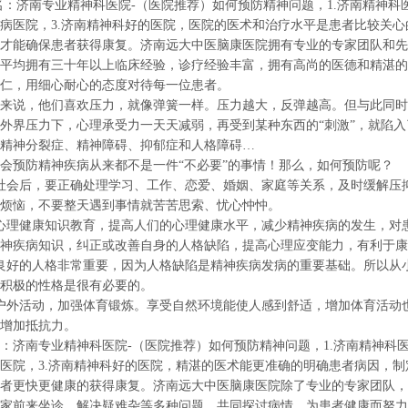
南专业精神科医院-（医院推荐）如何预防精神问题，1.济南精神科医
病医院，3.济南精神科好的医院，医院的医术和治疗水平是患者比较关心
才能确保患者获得康复。济南远大中医脑康医院拥有专业的专家团队和先
平均拥有三十年以上临床经验，诊疗经验丰富，拥有高尚的医德和精湛的
仁，用细心耐心的态度对待每一位患者。
说，他们喜欢压力，就像弹簧一样。压力越大，反弹越高。但与此同时
外界压力下，心理承受力一天天减弱，再受到某种东西的“刺激”，就陷
神分裂症、精神障碍、抑郁症和人格障碍…
预防精神疾病从来都不是一件“不必要”的事情！那么，如何预防呢？
会后，要正确处理学习、工作、恋爱、婚姻、家庭等关系，及时缓解压
烦恼，不要整天遇到事情就苦苦思索、忧心忡忡。
理健康知识教育，提高人们的心理健康水平，减少精神疾病的发生，对
神疾病知识，纠正或改善自身的人格缺陷，提高心理应变能力，有利于康
好的人格非常重要，因为人格缺陷是精神疾病发病的重要基础。所以从
积极的性格是很有必要的。
外活动，加强体育锻炼。享受自然环境能使人感到舒适，增加体育活动
增加抵抗力。
南专业精神科医院-（医院推荐）如何预防精神问题，1.济南精神科医
医院，3.济南精神科好的医院，精湛的医术能更准确的明确患者病因，制
者更快更健康的获得康复。济南远大中医脑康医院除了专业的专家团队，
家前来坐诊，解决疑难杂等多种问题，共同探讨病情，为患者健康而努力