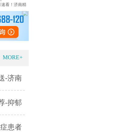
月速看！济南精
MORE+
送-济南
荐-抑郁
郁症患者