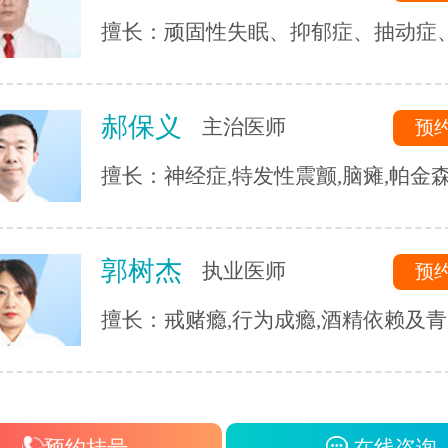
擅长：顽固性失眠、抑郁症、抽动症
症、强迫症、精神分裂症、恐惧症、
神经衰弱、躯体化障碍、植物神经紊
郝保义
主治医师
预
心理疾病的诊断与治疗。
擅长：神经症,特发性震颤,脑瘫,帕金森
三叉神经,头痛头晕,脑血管后遗症,脑供
脑萎缩,脑梗等.
郭树杰
执业医师
预
擅长：戒赌瘾,行为成瘾,酒精依赖及
瘾等成瘾性疾病,同时对患者戒瘾康复
的各类并发症都有着独到的见解和治疗