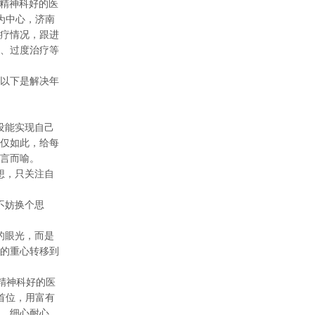
精神科好的医
为中心，济南
疗情况，跟进
、过度治疗等
以下是解决年
没能实现自己
仅如此，给每
言而喻。
想，只关注自
不妨换个思
的眼光，而是
的重心转移到
精神科好的医
首位，用富有
、细心耐心，