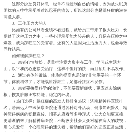
这部分缺乏良好休息，经常不能控制自己的情绪，因为被失眠所
困扰的人往往承受着难以忍受的痛苦，所以这部分也是躁狂症的潜在
高危人群。
3、工作压力大的人
比如有的公司只看业绩不看过程，就给员工带来了很大压力，长
期处于这种压力之中，一些心理承受能力较差的人，容易在压抑之中
爆发，成为躁狂症的受害者。还有的人是因为生活压力大，也会导致
同样结果。
如何缓解躁狂症？
1、患者心情放松，尽量把注意力集中在工作、学习或生活方
面，以平和的心态接受治疗，这样不但好的快，而且预后不易发作。
2、通过身体的锻炼，体质的提高也是治疗非常重要的一个环
节，体质增强了，才能战胜躁狂症，足部躁狂症不发作。
3、患者要接受科学的治疗，不但要缓解症状，更应该去除病
根，恢复脏腑正常功能，稳定内环境。
（热门选择）躁狂症的高发人群排名热议！济南精神科医院排
名，济南远大中医脑康医院还通过各种对外活动、健康知识普及、精
神障碍疾病的积极宣传、招募志愿者等多种形式，让大众能更直接、
更清晰的来了解精神病医院，不断改变社会大众对精神病人的歧视，
用心关爱每一个心理障碍的迷失者，帮助他们更好的适应正常生活，