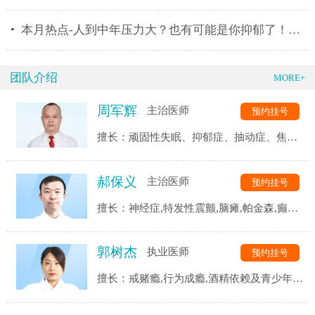
本月热点-人到中年压力大？也有可能是你抑郁了！济南
团队介绍
MORE+
周军辉
主治医师
预约挂号
擅长：顽固性失眠、抑郁症、抽动症、焦虑
症、强迫症、精神分裂症、恐惧症、自闭
症、神经衰弱、躯体化障碍、植物神经紊乱
郝保义
主治医师
预约挂号
等精神心理疾病的诊断与治疗。
擅长：神经症,特发性震颤,脑瘫,帕金森,癫痫,
三叉神经,头痛头晕,脑血管后遗症,脑供血不
足,脑萎缩,脑梗等.
郭树杰
执业医师
预约挂号
擅长：戒赌瘾,行为成瘾,酒精依赖及青少年网
瘾等成瘾性疾病,同时对患者戒瘾康复过程中
的各类并发症都有着独到的见解和治疗手段.