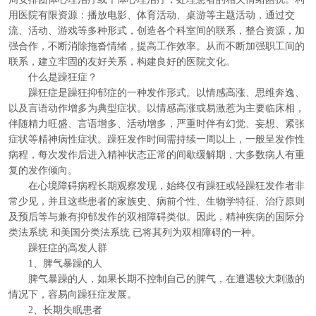
用医院有限资源：播放电影、体育活动、桌游等主题活动，通过交
流、活动、游戏等多种形式，创造各个科室间的联系，整合资源，加
强合作，不断消除拖沓情绪，提高工作效率。从而不断加强职工间的
联系，建立牢固的友好关系，构建良好的医院文化。
什么是躁狂症？
躁狂症是躁狂抑郁症的一种发作形式。以情感高涨、思维奔逸、
以及言语动作增多为典型症状。以情感高涨或易激惹为主要临床相，
伴随精力旺盛、言语增多、活动增多，严重时伴有幻觉、妄想、紧张
症状等精神病性症状。躁狂发作时间需持续一周以上，一般呈发作性
病程，每次发作后进入精神状态正常的间歇缓解期，大多数病人有重
复的发作倾向。
在心境障碍病程长期观察发现，始终仅有躁狂或轻躁狂发作者非
常少见，并且这些患者的家族史、病前个性、生物学特征、治疗原则
及预后等与兼有抑郁发作的双相障碍类似。因此，精神疾病的国际分
类法系统 和美国分类法系统 已将其列为双相障碍的一种。
躁狂症的高发人群
1、脾气暴躁的人
脾气暴躁的人，如果长期不控制自己的脾气，在遭遇较大刺激的
情况下，容易向躁狂症发展。
2、长期失眠患者