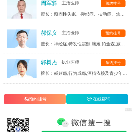
周军辉
主治医师
预约挂号
擅长：顽固性失眠、抑郁症、抽动症、焦虑
症、强迫症、精神分裂症、恐惧症、自闭
症、神经衰弱、躯体化障碍、植物神经紊乱
郝保义
主治医师
预约挂号
等精神心理疾病的诊断与治疗。
擅长：神经症,特发性震颤,脑瘫,帕金森,癫痫,
三叉神经,头痛头晕,脑血管后遗症,脑供血不
足,脑萎缩,脑梗等.
郭树杰
执业医师
预约挂号
擅长：戒赌瘾,行为成瘾,酒精依赖及青少年网
瘾等成瘾性疾病,同时对患者戒瘾康复过程中
的各类并发症都有着独到的见解和治疗手段.
预约挂号
在线咨询