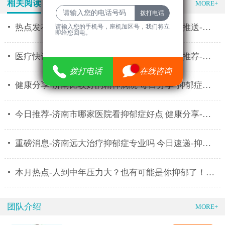
节约你的时间
相关阅读
特色医疗
MORE+
热点发布-济南远大中医脑康医院怎么样 消息推送-济南
请输入您的手机号，座机加区号，我们将立
即给您回电。
请输入您的手机号，座机加区号，我们将立
医疗快讯-济南市专业治疗抑郁症的医院 今日推荐-抑郁
即给您回电。
33
拨打电话
拨打电话
在线咨询
在线咨询
健康分享-济南比较好的精神病院 每日分享-抑郁症患者
今日推荐-济南市哪家医院看抑郁症好点 健康分享-抑郁
重磅消息-济南远大治疗抑郁症专业吗 今日速递-抑郁症
本月热点-人到中年压力大？也有可能是你抑郁了！济南
团队介绍
MORE+