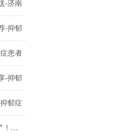
送-济南
荐-抑郁
郁症患者
享-抑郁
-抑郁症
济南