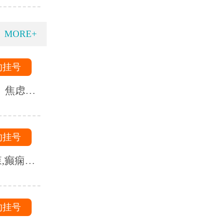
MORE+
约挂号
、焦虑
自闭症、
乱等精神
约挂号
,癫痫,
血不足,
约挂号