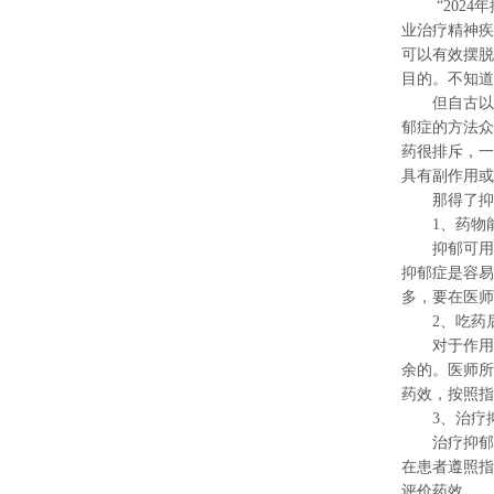
“2024年
业治疗精神疾
可以有效摆脱
目的。不知道
但自古以来
郁症的方法众
药很排斥，一
具有副作用或
那得了抑郁
1、药物能
抑郁可用药
抑郁症是容易
多，要在医师
2、吃药后
对于作用于
余的。医师所
药效，按照指
3、治疗抑
治疗抑郁症
在患者遵照指
评价药效。