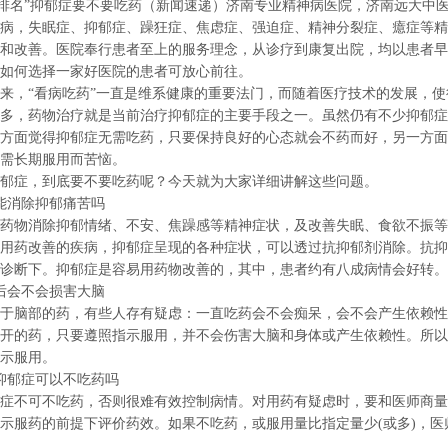
排名”抑郁症要不要吃药（新闻速递）济南专业精神病医院，济南远大中
病，失眠症、抑郁症、躁狂症、焦虑症、强迫症、精神分裂症、癔症等精
和改善。医院奉行患者至上的服务理念，从诊疗到康复出院，均以患者早
如何选择一家好医院的患者可放心前往。
，“看病吃药”一直是维系健康的重要法门，而随着医疗技术的发展，使
多，药物治疗就是当前治疗抑郁症的主要手段之一。虽然仍有不少抑郁症
方面觉得抑郁症无需吃药，只要保持良好的心态就会不药而好，另一方面
需长期服用而苦恼。
症，到底要不要吃药呢？今天就为大家详细讲解这些问题。
消除抑郁痛苦吗
物消除抑郁情绪、不安、焦躁感等精神症状，及改善失眠、食欲不振等
用药改善的疾病，抑郁症呈现的各种症状，可以透过抗抑郁剂消除。抗抑
诊断下。抑郁症是容易用药物改善的，其中，患者约有八成病情会好转。
会不会损害大脑
脑部的药，有些人存有疑虑：一直吃药会不会痴呆，会不会产生依赖性
开的药，只要遵照指示服用，并不会伤害大脑和身体或产生依赖性。所以
示服用。
郁症可以不吃药吗
不可不吃药，否则很难有效控制病情。对用药有疑虑时，要和医师商量
示服药的前提下评价药效。如果不吃药，或服用量比指定量少(或多)，医