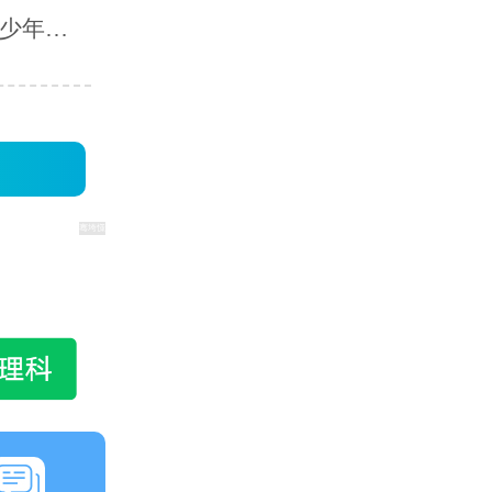
青少年网
过程中
手段.