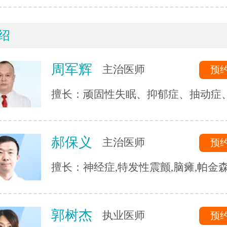
绍
周军辉
主治医师
预
擅长：顽固性失眠、抑郁症、抽动症
症、强迫症、精神分裂症、恐惧症、
神经衰弱、躯体化障碍、植物神经紊
郝保义
主治医师
预
心理疾病的诊断与治疗。
擅长：神经症,特发性震颤,脑瘫,帕金森
三叉神经,头痛头晕,脑血管后遗症,脑供
脑萎缩,脑梗等.
郭树杰
执业医师
预